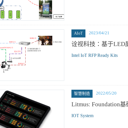
2023/04/21
AIoT
诠视科技：基于LE
Intel IoT RFP Ready Kits
2022/05/20
智慧制造
Litmus: Found
IOT System