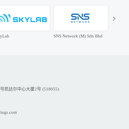
yLab
SNS Network (M) Sdn Bhd
V-Series
达尔中心大厦2号 (518055)
dings.com